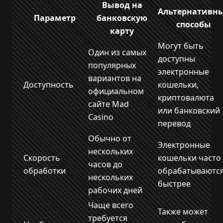
Вывод на
Альтернативн
Параметр
банковскую
способы
карту
Могут быть
Один из самых
доступны
популярных
электронные
вариантов на
Доступность
кошельки,
официальном
криптовалюта
сайте Mad
или банковский
Casino
перевод
Обычно от
Электронные
нескольких
Скорость
кошельки часто
часов до
обработки
обрабатываютс
нескольких
быстрее
рабочих дней
Чаще всего
Также может
требуется