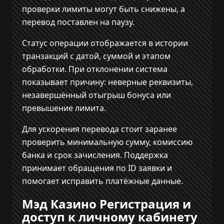
проверки лимиты могут быть снижены, а
перевод поставлен на паузу.
Статус операции отображается в истории
транзакций с датой, суммой и этапом
обработки. При отклонении система
показывает причину: неверные реквизиты,
незавершённый отыгрыш бонуса или
превышение лимита.
Для ускорения перевода стоит заранее
проверить минимальную сумму, комиссию
банка и срок зачисления. Поддержка
принимает обращения по ID заявки и
помогает исправить платёжные данные.
Мэд Казино Регистрация и
доступ к личному кабинету