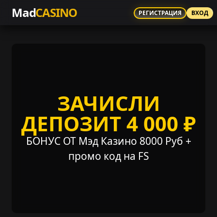
Mad
CASINO
РЕГИСТРАЦИЯ
ВХОД
ЗАЧИСЛИ
ДЕПОЗИТ 4 000 ₽
БОНУС ОТ Мэд Казино 8000 Руб +
промо код на FS