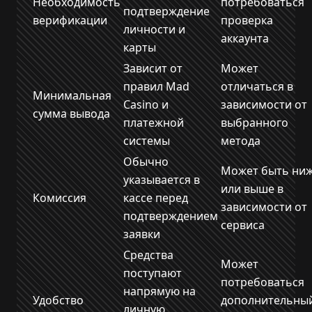
Необходимость
потребоваться
подтверждение
верификации
проверка
личности и
аккаунта
карты
Зависит от
Может
правил Mad
отличаться в
Минимальная
Casino и
зависимости от
сумма вывода
платежной
выбранного
системы
метода
Обычно
Может быть ни
указывается в
или выше в
Комиссия
кассе перед
зависимости от
подтверждением
сервиса
заявки
Средства
Может
поступают
потребоваться
напрямую на
Удобство
дополнительны
личную