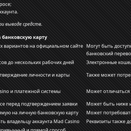
росе;
ккаунта.
и выводе средств.
 банковскую карту
х вариантов на официальном сайте
Могут быть доступ
банковский перево
сов до нескольких рабочих дней
Электронные коше
дтверждение личности и карты
Также может потре
sino и платежной системы
Может отличаться 
ссе перед подтверждением заявки
Может быть ниже и
ямую на личную банковскую карту
Может потребовать
ть владельцу аккаунта Mad Casino
Реквизиты также д
привычный и прямой способ