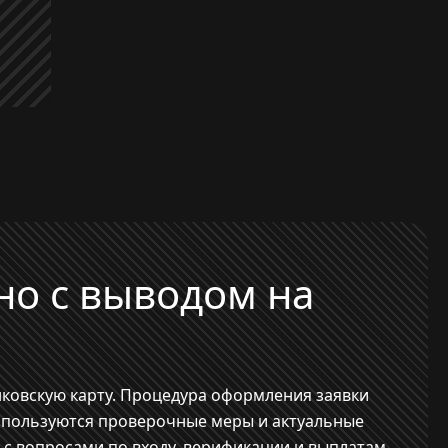
но с выводом на
нковскую карту. Процедура оформления заявки
спользуются проверочные меры и актуальные
 с вопросами по входу, верификации и выплатам.