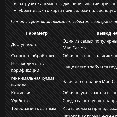
загрузите документы для верификации при зап
убедитесь, что карта принадлежит владельцу а
Точная информация помогает избежать задержек пр
Параметр
Вывод на
Один из самых популярны
Доступность
Mad Casino
Скорость обработки
Обычно от нескольких ча
Необходимость
Чаще всего требуется по
верификации
Минимальная сумма
Зависит от правил Mad Ca
вывода
Комиссия
Обычно указывается в ка
Удобство
Средства поступают напр
Требования к данным
Карта должна принадлежа
Игроков, которым нужен 