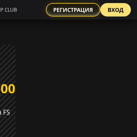
РЕГИСТРАЦИЯ
ВХОД
IP CLUB
00
 FS