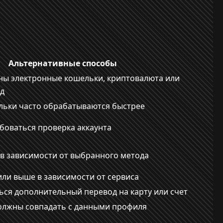
Альтернативные способы
ны электронные кошельки, криптовалюта или
д
льки часто обрабатываются быстрее
боваться проверка аккаунта
в зависимости от выбранного метода
ли выше в зависимости от сервиса
ся дополнительный перевод на карту или счет
олжны совпадать с данными профиля