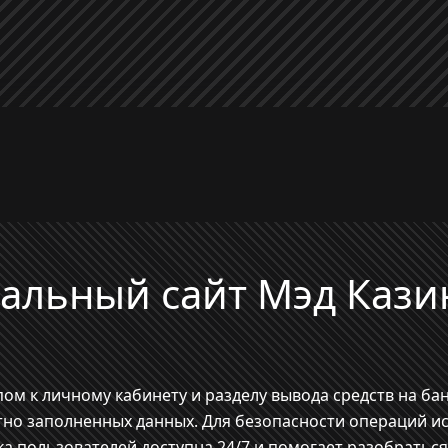
альный сайт Мэд Кази
ом к личному кабинету и разделу вывода средств на ба
тно заполненных данных. Для безопасности операций и
 пользователей доступна 24/7 и помогает разобраться